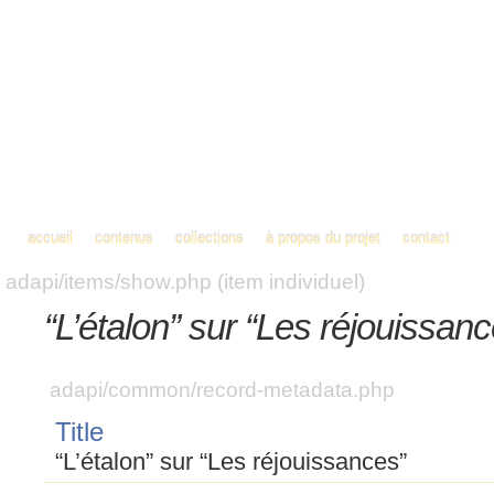
accueil
contenus
collections
à propos du projet
contact
adapi/items/show.php (item individuel)
“L’étalon” sur “Les réjouissan
adapi/common/record-metadata.php
Title
“L’étalon” sur “Les réjouissances”