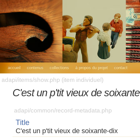
accueil
contenus
collections
à propos du projet
contact
adapi/items/show.php (item individuel)
C'est un p'tit vieux de soixante
adapi/common/record-metadata.php
Title
C'est un p'tit vieux de soixante-dix